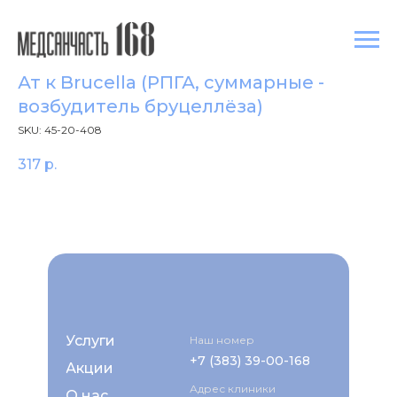
Ат к Brucella (РПГА, суммарные -
возбудитель бруцеллёза)
SKU:
45-20-408
317
р.
Услуги
Наш номер
+7 (383) 39-00-168
Акции
Адрес клиники
О нас