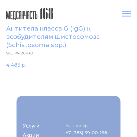
Антитела класса G (IgG) к
возбудителям шистосомоза
(Schistosoma spp.)
SKU:
47-20-013
4 485
р.
Услуги
Наш номер
+7 (383) 39-00-168
Акции