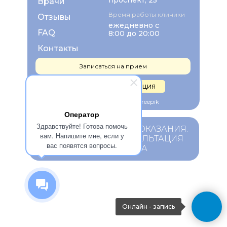
проспект, 25
Врачи
Время работы клиники
Отзывы
ежедневно с
FAQ
8:00 до 20:00
Контакты
Записаться на прием
Правовая информация
Изображения взяты с Freepik
Оператор
Здравствуйте! Готова помочь
ИМЕЮТСЯ ПРОТИВОПОКАЗАНИЯ.
вам. Напишите мне, если у
НЕОБХОДИМА КОНСУЛЬТАЦИЯ
вас появятся вопросы.
СПЕЦИАЛИСТА
Онлайн - запись