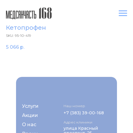
Кетопрофен
SKU:
95-10-419
5 066
р.
Услуги
Наш номер
+7 (383) 39-00-168
Акции
Адрес клиники
О нас
улица Красный