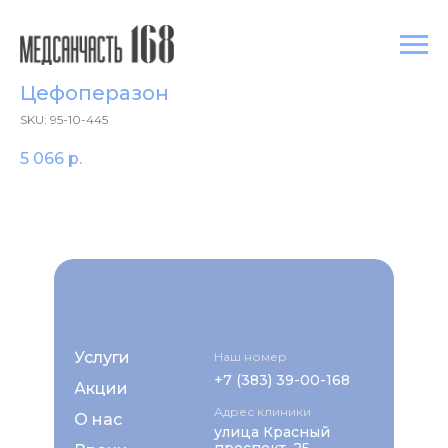
Цефоперазон
SKU:
95-10-445
5 066
р.
Услуги
Наш номер
+7 (383) 39-00-168
Акции
Адрес клиники
О нас
улица Красный