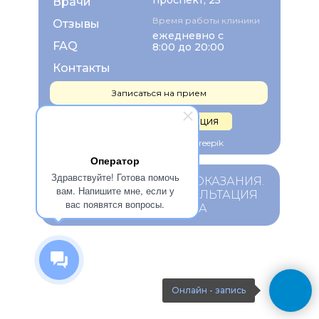
проспект, 25
Врачи
Время работы клиники
Отзывы
ежедневно с
FAQ
8:00 до 20:00
Контакты
Записаться на прием
Правовая информация
Изображения взяты с Freepik
Оператор
Здравствуйте! Готова помочь
ИМЕЮТСЯ ПРОТИВОПОКАЗАНИЯ.
вам. Напишите мне, если у
НЕОБХОДИМА КОНСУЛЬТАЦИЯ
вас появятся вопросы.
СПЕЦИАЛИСТА
Онлайн - запись