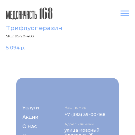
Трифлуоперазин
SKU:
95-20-403
5 094
р.
Услуги
Наш номер
+7 (383) 39-00-168
Акции
Адрес клиники
О нас
улица Красный