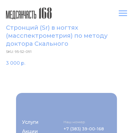
Стронций (Sr) в ногтях
(масспектрометрия) по методу
доктора Скального
SKU:
95-52-091
3 000
р.
Услуги
Наш номер
+7 (383) 39-00-168
Акции