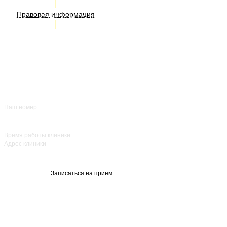
ИМЕЮТСЯ ПРОТИВОПОКАЗАНИЯ. НЕОБХОДИМА
Правовая информация
Акции
КОНСУЛЬТАЦИЯ СПЕЦИАЛИСТА
Врачи
О нас
+7 (383) 39-00-168
Отзывы
FAQ
Контакты
Наш номер
ежедневно с 8:00
до 20:00
Время работы клиники
Адрес клиники
улица Красный
проспект, 25
Записаться на прием
Изображения взяты с Freepik