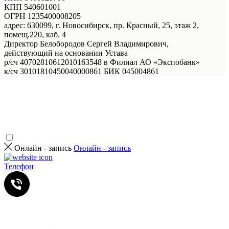
КПП 540601001
ОГРН 1235400008205
адрес: 630099, г. Новосибирск, пр. Красный, 25, этаж 2,
помещ.220, каб. 4
Директор Белобородов Сергей Владимирович,
действующий на основании Устава
р/сч 40702810612010163548 в Филиал АО «Экспобанк»
к/сч 30101810450040000861 БИК 045004861
Онлайн - запись
Онлайн - запись
Телефон
Услуги