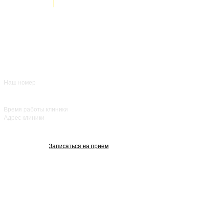
Врачи
О нас
+7 (383) 39-00-168
Отзывы
FAQ
Контакты
Наш номер
ежедневно с 8:00
до 20:00
Время работы клиники
Адрес клиники
улица Красный
проспект, 25
Записаться на прием
Изображения взяты с Freepik