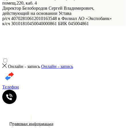
помещ.220, каб. 4
Директор Белобородов Сергей Владимирович,
действующий на основании Устава
р/сч 40702810612010163548 в Филиал АО «Экспобанк»
к/сч 30101810450040000861 БИК 045004861
Онлайн - запись
Онлайн - запись
Телефон
Услуги
ИМЕЮТСЯ ПРОТИВОПОКАЗАНИЯ. НЕОБХОДИМА
КОНСУЛЬТАЦИЯ СПЕЦИАЛИСТА
Правовая информация
Акции