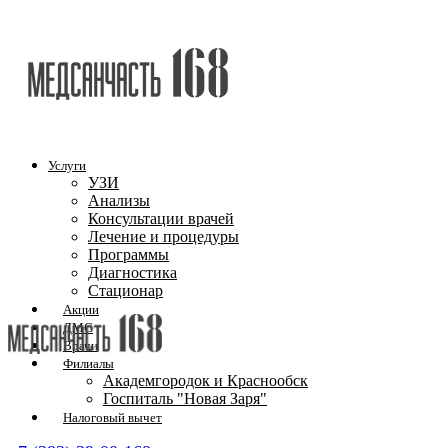
Услуги
УЗИ
Анализы
Консультации врачей
Лечение и процедуры
Программы
Диагностика
Стационар
Акции
ДМС
Врачи
Филиалы
Академгородок и Краснообск
Госпиталь "Новая Заря"
Налоговый вычет