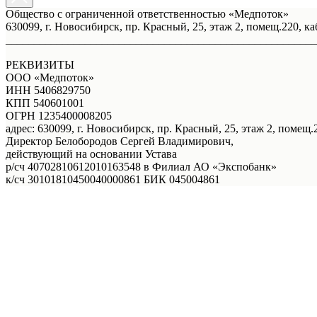
Общество с ограниченной ответственностью «Медпоток»
630099, г. Новосибирск, пр. Красный, 25, этаж 2, помещ.220, ка
_______________________________________________________
РЕКВИЗИТЫ
ООО «Медпоток»
ИНН 5406829750
КПП 540601001
ОГРН 1235400008205
адрес: 630099, г. Новосибирск, пр. Красный, 25, этаж 2, помещ.2
Директор Белобородов Сергей Владимирович,
действующий на основании Устава
р/сч 40702810612010163548 в Филиал АО «Экспобанк»
к/сч 30101810450040000861 БИК 045004861
Услуги
Правовая информация
Акции
Врачи
О нас
Онлайн - запись
Онлайн - запись