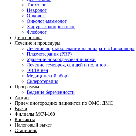
Трихолог
Невролог
Онколог
Онколог-маммолог
Хирург, колопроктолог
Флеболог
Диагностика
Лечение и процедуры
Лечение лор-заболеваний на аппарате «Тонзиллор»
Плазмотерапия (PRP)
Удаление новообразований кожи
Лечение геморроя, свищей и полипов
ЭВЛК вен
Медицинский аборт
Склеротерапия
Программы
Ведение беременности
Акции
Приём иногородних пациентов по ОМС, ДМС
Врачи
Филиалы МСЧ-168
Контакты
Налоговый вычет
Стационар