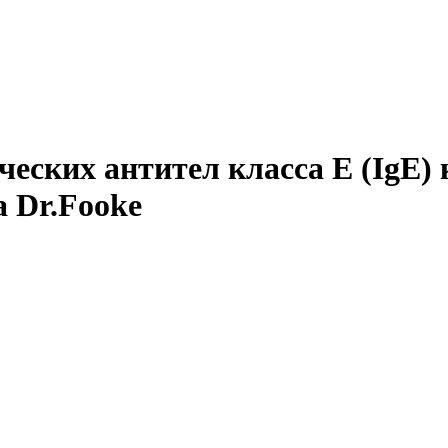
еских антител класса E (IgE) 
а Dr.Fooke