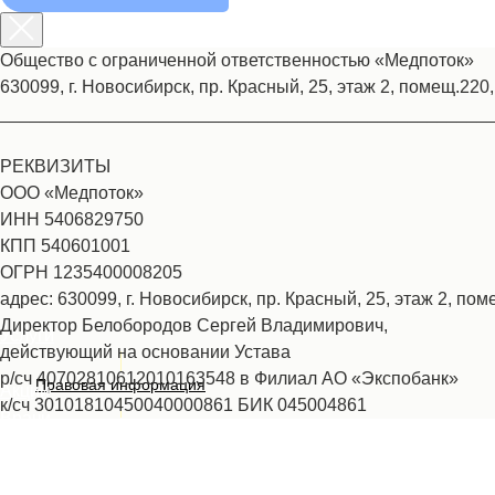
Общество с ограниченной ответственностью «Медпоток»
630099, г. Новосибирск, пр. Красный, 25, этаж 2, помещ.220,
_________________________________________________
РЕКВИЗИТЫ
ООО «Медпоток»
ИНН 5406829750
КПП 540601001
ОГРН 1235400008205
адрес: 630099, г. Новосибирск, пр. Красный, 25, этаж 2, поме
Директор Белобородов Сергей Владимирович,
Услуги
действующий на основании Устава
р/сч 40702810612010163548 в Филиал АО «Экспобанк»
Правовая информация
Акции
к/сч 30101810450040000861 БИК 045004861
Врачи
О нас
+7 (383) 39-00-168