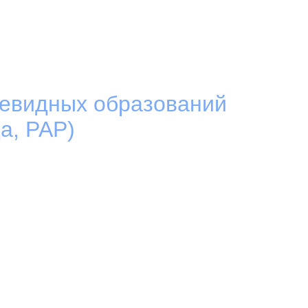
левидных образований
а, PAP)