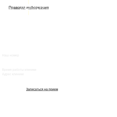
ИМЕЮТСЯ ПРОТИВОПОКАЗАНИЯ. НЕОБХОДИМА
Правовая информация
Акции
КОНСУЛЬТАЦИЯ СПЕЦИАЛИСТА
Врачи
О нас
+7 (383) 39-00-168
Отзывы
FAQ
Контакты
Наш номер
ежедневно с 8:00
до 20:00
Время работы клиники
Адрес клиники
улица Красный
проспект, 25
Записаться на прием
Изображения взяты с Freepik