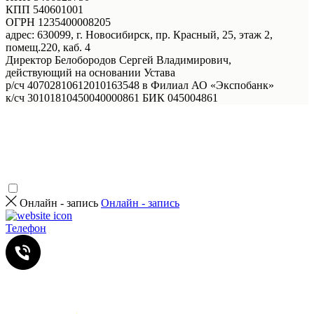
КПП 540601001
ОГРН 1235400008205
адрес: 630099, г. Новосибирск, пр. Красный, 25, этаж 2,
помещ.220, каб. 4
Директор Белобородов Сергей Владимирович,
действующий на основании Устава
р/сч 40702810612010163548 в Филиал АО «Экспобанк»
к/сч 30101810450040000861 БИК 045004861
Онлайн - запись
Онлайн - запись
Телефон
Услуги