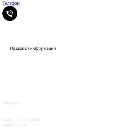
Телефон
Услуги
ИМЕЮТСЯ ПРОТИВОПОКАЗАНИЯ. НЕОБХОДИМА
Правовая информация
Акции
КОНСУЛЬТАЦИЯ СПЕЦИАЛИСТА
Врачи
О нас
+7 (383) 39-00-168
Отзывы
FAQ
Контакты
Наш номер
ежедневно с 8:00
до 20:00
Время работы клиники
Адрес клиники
улица Красный