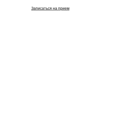
проспект, 25
Записаться на прием
Изображения взяты с Freepik