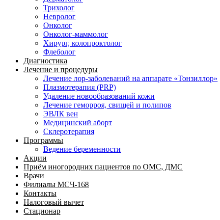
Трихолог
Невролог
Онколог
Онколог-маммолог
Хирург, колопроктолог
Флеболог
Диагностика
Лечение и процедуры
Лечение лор-заболеваний на аппарате «Тонзиллор»
Плазмотерапия (PRP)
Удаление новообразований кожи
Лечение геморроя, свищей и полипов
ЭВЛК вен
Медицинский аборт
Склеротерапия
Программы
Ведение беременности
Акции
Приём иногородних пациентов по ОМС, ДМС
Врачи
Филиалы МСЧ-168
Контакты
Налоговый вычет
Стационар