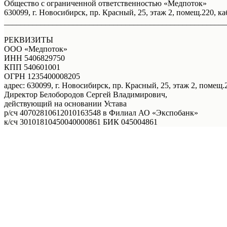
Общество с ограниченной ответственностью «Медпоток»
630099, г. Новосибирск, пр. Красный, 25, этаж 2, помещ.220, ка
_______________________________________________________
РЕКВИЗИТЫ
ООО «Медпоток»
ИНН 5406829750
КПП 540601001
ОГРН 1235400008205
адрес: 630099, г. Новосибирск, пр. Красный, 25, этаж 2, помещ.2
Директор Белобородов Сергей Владимирович,
действующий на основании Устава
р/сч 40702810612010163548 в Филиал АО «Экспобанк»
к/сч 30101810450040000861 БИК 045004861
Услуги
Правовая информация
Акции
Врачи
Онлайн - запись
Онлайн - запись
О нас
Телефон