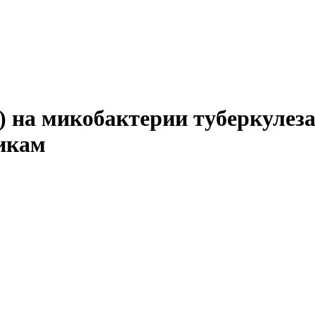
) на микобактерии туберкулеза
икам