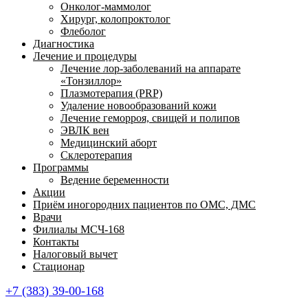
Онколог-маммолог
Хирург, колопроктолог
Флеболог
Диагностика
Лечение и процедуры
Лечение лор-заболеваний на аппарате
«Тонзиллор»
Плазмотерапия (PRP)
Удаление новообразований кожи
Лечение геморроя, свищей и полипов
ЭВЛК вен
Медицинский аборт
Склеротерапия
Программы
Ведение беременности
Акции
Приём иногородних пациентов по ОМС, ДМС
Врачи
Филиалы МСЧ-168
Контакты
Налоговый вычет
Стационар
+7 (383) 39-00-168