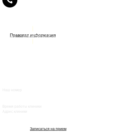
Услуги
ИМЕЮТСЯ ПРОТИВОПОКАЗАНИЯ. НЕОБХОДИМА
Правовая информация
Акции
КОНСУЛЬТАЦИЯ СПЕЦИАЛИСТА
Врачи
О нас
+7 (383) 39-00-168
Отзывы
FAQ
Контакты
Наш номер
ежедневно с 8:00
до 20:00
Время работы клиники
Адрес клиники
улица Красный
проспект, 25
Записаться на прием