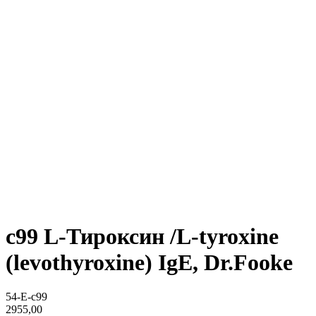
c99 L-Тироксин /L-tyroxine
(levothyroxine) IgE, Dr.Fooke
54-E-c99
2955,00