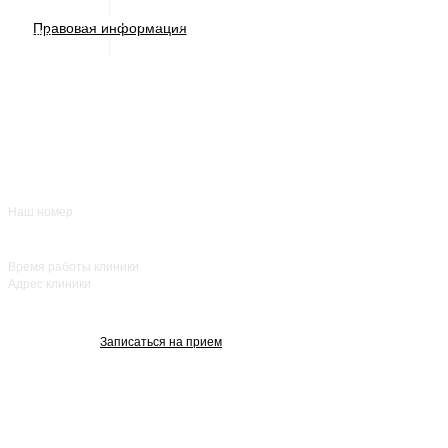
ИМЕЮТСЯ ПРОТИВОПОКАЗАНИЯ. НЕОБХОДИМА
КОНСУЛЬТАЦИЯ СПЕЦИАЛИСТА
Правовая информация
Акции
Врачи
О нас
+7 (383) 39-00-168
Отзывы
FAQ
Контакты
Наш номер
ежедневно с 8:00
до 20:00
Время работы клиники
Адрес клиники
улица Красный
проспект, 25
Записаться на прием
Изображения взяты с Freepik