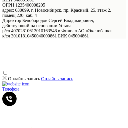
ОГРН 1235400008205
адрес: 630099, г. Новосибирск, пр. Красный, 25, этаж 2,
помещ.220, каб. 4
Директор Белобородов Сергей Владимирович,
действующий на основании Устава
р/сч 40702810612010163548 в Филиал АО «Экспобанк»
к/сч 30101810450040000861 БИК 045004861
Онлайн - запись
Онлайн - запись
Телефон
Услуги