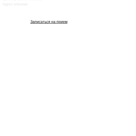
Адрес клиники
улица Красный
проспект, 25
Записаться на прием
Изображения взяты с Freepik