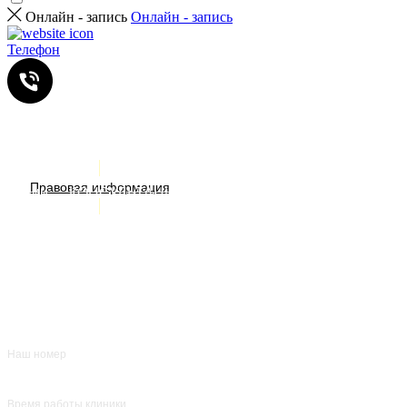
Онлайн - запись
Онлайн - запись
Телефон
Услуги
ИМЕЮТСЯ ПРОТИВОПОКАЗАНИЯ. НЕОБХОДИМА
Правовая информация
Акции
КОНСУЛЬТАЦИЯ СПЕЦИАЛИСТА
Врачи
О нас
+7 (383) 39-00-168
Отзывы
FAQ
Контакты
Наш номер
ежедневно с 8:00
до 20:00
Время работы клиники