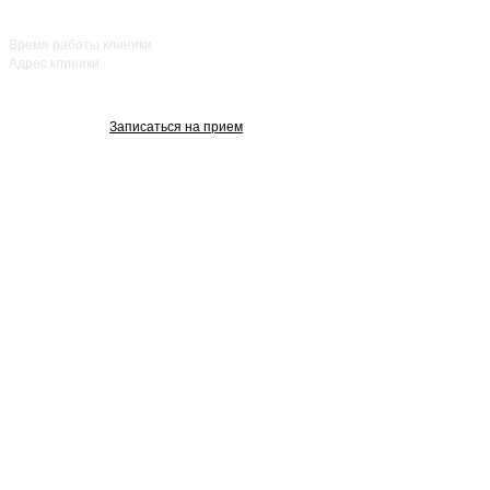
ежедневно с 8:00
до 20:00
Время работы клиники
Адрес клиники
улица Красный
проспект, 25
Записаться на прием
Изображения взяты с Freepik