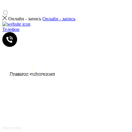
Онлайн - запись
Онлайн - запись
Телефон
Услуги
ИМЕЮТСЯ ПРОТИВОПОКАЗАНИЯ. НЕОБХОДИМА
Правовая информация
Акции
КОНСУЛЬТАЦИЯ СПЕЦИАЛИСТА
Врачи
О нас
+7 (383) 39-00-168
Отзывы
FAQ
Контакты
Наш номер