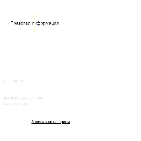
Услуги
ИМЕЮТСЯ ПРОТИВОПОКАЗАНИЯ. НЕОБХОДИМА
Правовая информация
Акции
КОНСУЛЬТАЦИЯ СПЕЦИАЛИСТА
Врачи
О нас
+7 (383) 39-00-168
Отзывы
FAQ
Контакты
Наш номер
ежедневно с 8:00
до 20:00
Время работы клиники
Адрес клиники
улица Красный
проспект, 25
Записаться на прием
Изображения взяты с Freepik