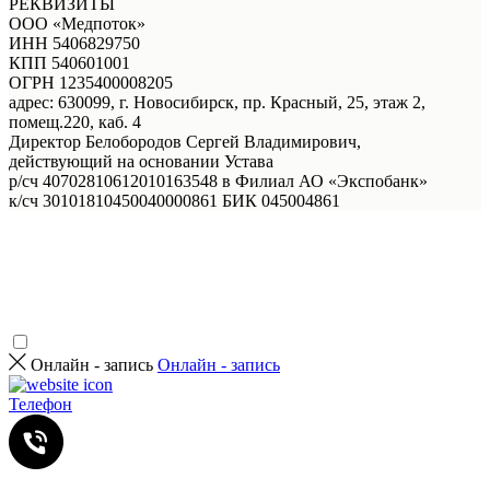
РЕКВИЗИТЫ
ООО «Медпоток»
ИНН 5406829750
КПП 540601001
ОГРН 1235400008205
адрес: 630099, г. Новосибирск, пр. Красный, 25, этаж 2,
помещ.220, каб. 4
Директор Белобородов Сергей Владимирович,
действующий на основании Устава
р/сч 40702810612010163548 в Филиал АО «Экспобанк»
к/сч 30101810450040000861 БИК 045004861
Онлайн - запись
Онлайн - запись
Телефон