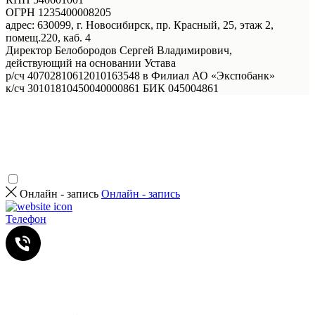
ОГРН 1235400008205
адрес: 630099, г. Новосибирск, пр. Красный, 25, этаж 2,
помещ.220, каб. 4
Директор Белобородов Сергей Владимирович,
действующий на основании Устава
р/сч 40702810612010163548 в Филиал АО «Экспобанк»
к/сч 30101810450040000861 БИК 045004861
Онлайн - запись
Онлайн - запись
Телефон
Услуги