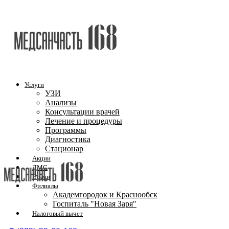
Услуги
УЗИ
Анализы
Консультации врачей
Лечение и процедуры
Программы
Диагностика
Стационар
Акции
ДМС
Врачи
Филиалы
Академгородок и Краснообск
Госпиталь "Новая Заря"
Налоговый вычет