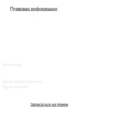
ИМЕЮТСЯ ПРОТИВОПОКАЗАНИЯ. НЕОБХОДИМА
КОНСУЛЬТАЦИЯ СПЕЦИАЛИСТА
Правовая информация
Акции
Врачи
О нас
+7 (383) 39-00-168
Отзывы
FAQ
Контакты
Наш номер
ежедневно с 8:00
до 20:00
Время работы клиники
Адрес клиники
улица Красный
проспект, 25
Записаться на прием
Изображения взяты с Freepik