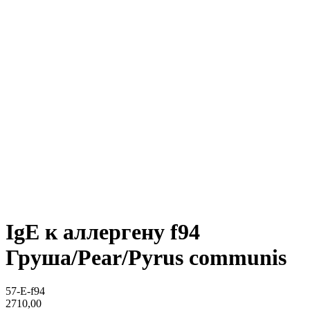
IgE к аллергену f94
Груша/Pear/Pyrus communis
57-E-f94
2710,00