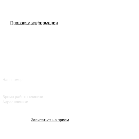
Услуги
ИМЕЮТСЯ ПРОТИВОПОКАЗАНИЯ. НЕОБХОДИМА
Правовая информация
Акции
КОНСУЛЬТАЦИЯ СПЕЦИАЛИСТА
Врачи
О нас
+7 (383) 39-00-168
Отзывы
FAQ
Контакты
Наш номер
ежедневно с 8:00
до 20:00
Время работы клиники
Адрес клиники
улица Красный
проспект, 25
Записаться на прием
Изображения взяты с Freepik