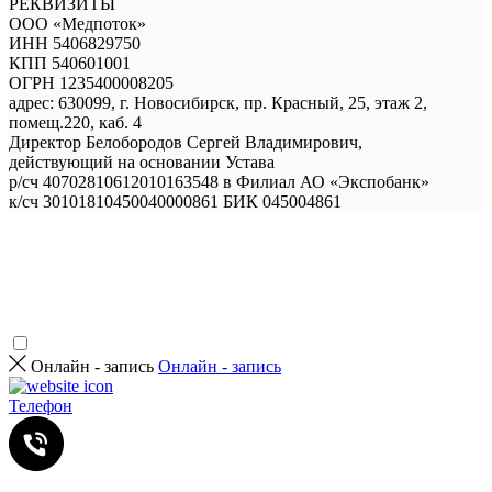
РЕКВИЗИТЫ
ООО «Медпоток»
ИНН 5406829750
КПП 540601001
ОГРН 1235400008205
адрес: 630099, г. Новосибирск, пр. Красный, 25, этаж 2,
помещ.220, каб. 4
Директор Белобородов Сергей Владимирович,
действующий на основании Устава
р/сч 40702810612010163548 в Филиал АО «Экспобанк»
к/сч 30101810450040000861 БИК 045004861
Онлайн - запись
Онлайн - запись
Телефон