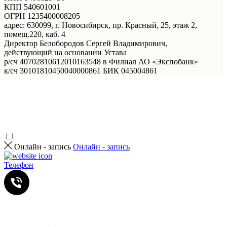
КПП 540601001
ОГРН 1235400008205
адрес: 630099, г. Новосибирск, пр. Красный, 25, этаж 2,
помещ.220, каб. 4
Директор Белобородов Сергей Владимирович,
действующий на основании Устава
р/сч 40702810612010163548 в Филиал АО «Экспобанк»
к/сч 30101810450040000861 БИК 045004861
Онлайн - запись
Онлайн - запись
Телефон
Услуги