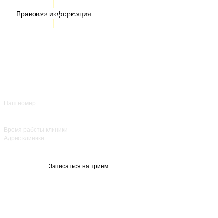
ИМЕЮТСЯ ПРОТИВОПОКАЗАНИЯ. НЕОБХОДИМА
Правовая информация
Акции
КОНСУЛЬТАЦИЯ СПЕЦИАЛИСТА
Врачи
О нас
+7 (383) 39-00-168
Отзывы
FAQ
Контакты
Наш номер
ежедневно с 8:00
до 20:00
Время работы клиники
Адрес клиники
улица Красный
проспект, 25
Записаться на прием
Изображения взяты с Freepik