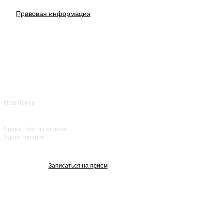
ИМЕЮТСЯ ПРОТИВОПОКАЗАНИЯ. НЕОБХОДИМА
КОНСУЛЬТАЦИЯ СПЕЦИАЛИСТА
Правовая информация
Акции
Врачи
О нас
+7 (383) 39-00-168
Отзывы
FAQ
Контакты
Наш номер
ежедневно с 8:00
до 20:00
Время работы клиники
Адрес клиники
улица Красный
проспект, 25
Записаться на прием
Изображения взяты с Freepik