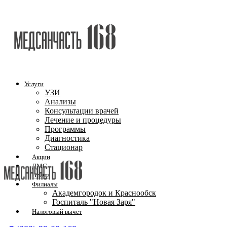
Услуги
УЗИ
Анализы
Консультации врачей
Лечение и процедуры
Программы
Диагностика
Стационар
Акции
ДМС
Врачи
Филиалы
Академгородок и Краснообск
Госпиталь "Новая Заря"
Налоговый вычет