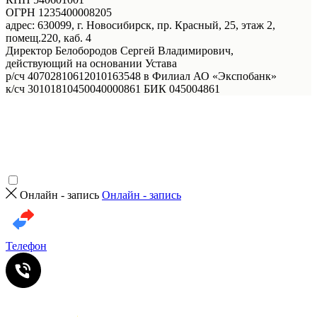
ОГРН 1235400008205
адрес: 630099, г. Новосибирск, пр. Красный, 25, этаж 2,
помещ.220, каб. 4
Директор Белобородов Сергей Владимирович,
действующий на основании Устава
р/сч 40702810612010163548 в Филиал АО «Экспобанк»
к/сч 30101810450040000861 БИК 045004861
Онлайн - запись
Онлайн - запись
Телефон
Услуги