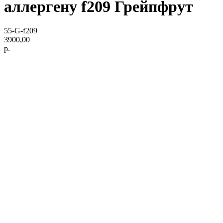
аллергену f209 Грейпфрут
55-G-f209
3900,00
р.