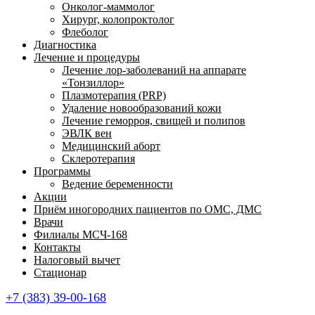
Онколог-маммолог
Хирург, колопроктолог
Флеболог
Диагностика
Лечение и процедуры
Лечение лор-заболеваний на аппарате
«Тонзиллор»
Плазмотерапия (PRP)
Удаление новообразований кожи
Лечение геморроя, свищей и полипов
ЭВЛК вен
Медицинский аборт
Склеротерапия
Программы
Ведение беременности
Акции
Приём иногородних пациентов по ОМС, ДМС
Врачи
Филиалы МСЧ-168
Контакты
Налоговый вычет
Стационар
+7 (383) 39-00-168