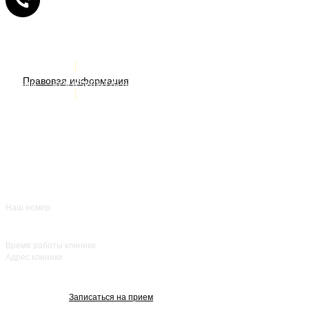
Услуги
ИМЕЮТСЯ ПРОТИВОПОКАЗАНИЯ. НЕОБХОДИМА
Правовая информация
Акции
КОНСУЛЬТАЦИЯ СПЕЦИАЛИСТА
Врачи
О нас
+7 (383) 39-00-168
Отзывы
FAQ
Контакты
Наш номер
ежедневно с 8:00
до 20:00
Время работы клиники
Адрес клиники
улица Красный
проспект, 25
Записаться на прием