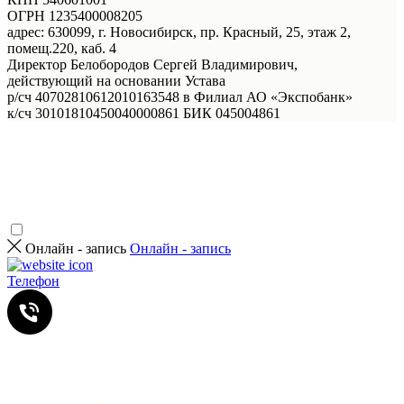
ОГРН 1235400008205
адрес: 630099, г. Новосибирск, пр. Красный, 25, этаж 2,
помещ.220, каб. 4
Директор Белобородов Сергей Владимирович,
действующий на основании Устава
р/сч 40702810612010163548 в Филиал АО «Экспобанк»
к/сч 30101810450040000861 БИК 045004861
Онлайн - запись
Онлайн - запись
Телефон
Услуги