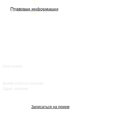
ИМЕЮТСЯ ПРОТИВОПОКАЗАНИЯ. НЕОБХОДИМА
КОНСУЛЬТАЦИЯ СПЕЦИАЛИСТА
Правовая информация
Акции
Врачи
О нас
+7 (383) 39-00-168
Отзывы
FAQ
Контакты
Наш номер
ежедневно с 8:00
до 20:00
Время работы клиники
Адрес клиники
улица Красный
проспект, 25
Записаться на прием
Изображения взяты с Freepik