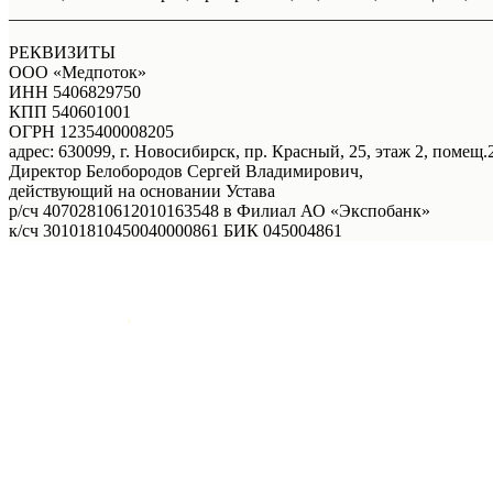
_______________________________________________________
РЕКВИЗИТЫ
ООО «Медпоток»
ИНН 5406829750
КПП 540601001
ОГРН 1235400008205
адрес: 630099, г. Новосибирск, пр. Красный, 25, этаж 2, помещ.2
Директор Белобородов Сергей Владимирович,
действующий на основании Устава
р/сч 40702810612010163548 в Филиал АО «Экспобанк»
к/сч 30101810450040000861 БИК 045004861
Услуги
Правовая информация
Акции
Врачи
О нас
Онлайн - запись
Онлайн - запись
+7 (383) 39-00-168
Телефон
Отзывы