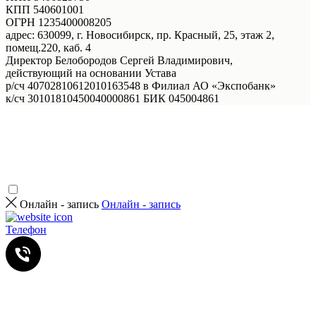
КПП 540601001
ОГРН 1235400008205
адрес: 630099, г. Новосибирск, пр. Красный, 25, этаж 2,
помещ.220, каб. 4
Директор Белобородов Сергей Владимирович,
действующий на основании Устава
р/сч 40702810612010163548 в Филиал АО «Экспобанк»
к/сч 30101810450040000861 БИК 045004861
Онлайн - запись
Онлайн - запись
Телефон
Услуги