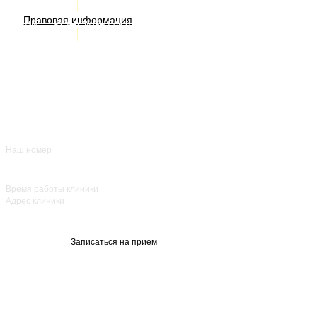
ИМЕЮТСЯ ПРОТИВОПОКАЗАНИЯ. НЕОБХОДИМА
Правовая информация
Акции
КОНСУЛЬТАЦИЯ СПЕЦИАЛИСТА
Врачи
О нас
+7 (383) 39-00-168
Отзывы
FAQ
Контакты
Наш номер
ежедневно с 8:00
до 20:00
Время работы клиники
Адрес клиники
улица Красный
проспект, 25
Записаться на прием
Изображения взяты с Freepik