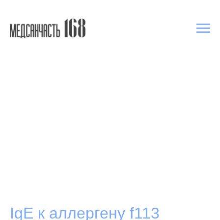
IgE к аллергену f113