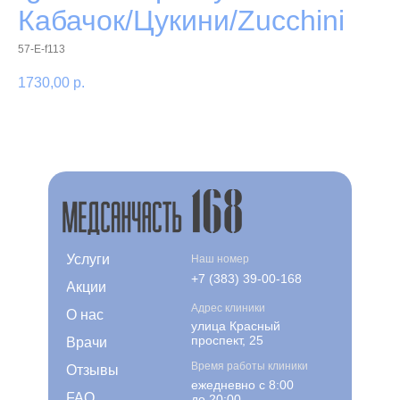
Кабачок/Цукини/Zucchini
57-E-f113
1730,00
р.
Услуги
Наш номер
+7 (383) 39-00-168
Акции
Адрес клиники
О нас
улица Красный
проспект, 25
Врачи
Время работы клиники
Отзывы
ежедневно с 8:00
FAQ
до 20:00