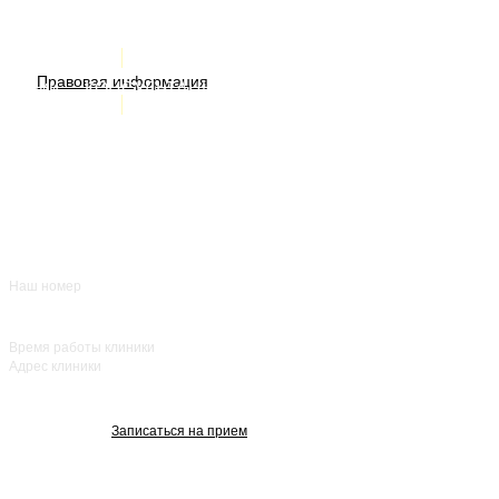
Услуги
ИМЕЮТСЯ ПРОТИВОПОКАЗАНИЯ. НЕОБХОДИМА
Правовая информация
Акции
КОНСУЛЬТАЦИЯ СПЕЦИАЛИСТА
Врачи
О нас
+7 (383) 39-00-168
Отзывы
FAQ
Контакты
Наш номер
ежедневно с 8:00
до 20:00
Время работы клиники
Адрес клиники
улица Красный
проспект, 25
Записаться на прием
Изображения взяты с Freepik