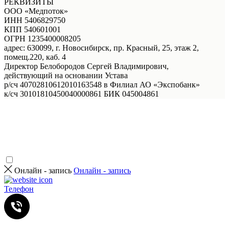
РЕКВИЗИТЫ
ООО «Медпоток»
ИНН 5406829750
КПП 540601001
ОГРН 1235400008205
адрес: 630099, г. Новосибирск, пр. Красный, 25, этаж 2,
помещ.220, каб. 4
Директор Белобородов Сергей Владимирович,
действующий на основании Устава
р/сч 40702810612010163548 в Филиал АО «Экспобанк»
к/сч 30101810450040000861 БИК 045004861
Онлайн - запись
Онлайн - запись
Телефон