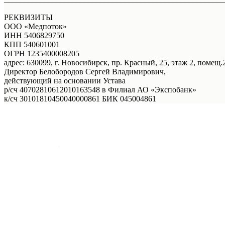
РЕКВИЗИТЫ
ООО «Медпоток»
ИНН 5406829750
КПП 540601001
ОГРН 1235400008205
адрес: 630099, г. Новосибирск, пр. Красный, 25, этаж 2, помещ.2
Директор Белобородов Сергей Владимирович,
действующий на основании Устава
р/сч 40702810612010163548 в Филиал АО «Экспобанк»
к/сч 30101810450040000861 БИК 045004861
Услуги
Правовая информация
Акции
Врачи
Онлайн - запись
Онлайн - запись
О нас
+7 (383) 39-00-168
Телефон
Отзывы