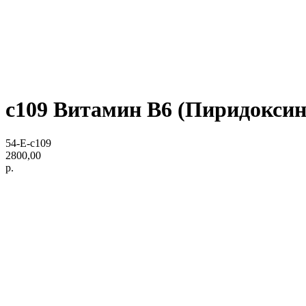
c109 Витамин В6 (Пиридоксин) 
54-E-c109
2800,00
р.