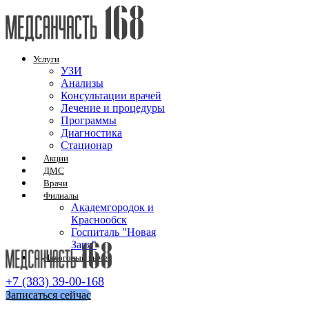
Услуги
УЗИ
Анализы
Консультации врачей
Лечение и процедуры
Программы
Диагностика
Стационар
Акции
ДМС
Врачи
Филиалы
Академгородок и
Краснообск
Госпиталь "Новая
Заря"
Налоговый вычет
+7 (383) 39-00-168
Записаться сейчас