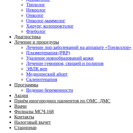
Трихолог
Невролог
Онколог
Онколог-маммолог
Хирург, колопроктолог
Флеболог
Диагностика
Лечение и процедуры
Лечение лор-заболеваний на аппарате «Тонзиллор»
Плазмотерапия (PRP)
Удаление новообразований кожи
Лечение геморроя, свищей и полипов
ЭВЛК вен
Медицинский аборт
Склеротерапия
Программы
Ведение беременности
Акции
Приём иногородних пациентов по ОМС, ДМС
Врачи
Филиалы МСЧ-168
Контакты
Налоговый вычет
Стационар