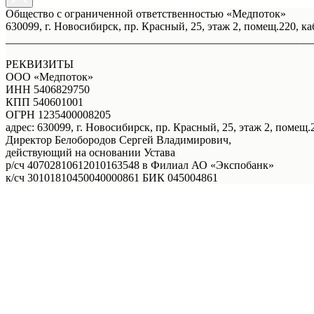
Общество с ограниченной ответственностью «Медпоток»
630099, г. Новосибирск, пр. Красный, 25, этаж 2, помещ.220, ка
_______________________________________________________
РЕКВИЗИТЫ
ООО «Медпоток»
ИНН 5406829750
КПП 540601001
ОГРН 1235400008205
адрес: 630099, г. Новосибирск, пр. Красный, 25, этаж 2, помещ.2
Директор Белобородов Сергей Владимирович,
действующий на основании Устава
р/сч 40702810612010163548 в Филиал АО «Экспобанк»
к/сч 30101810450040000861 БИК 045004861
Услуги
Правовая информация
Акции
Врачи
О нас
Онлайн - запись
Онлайн - запись