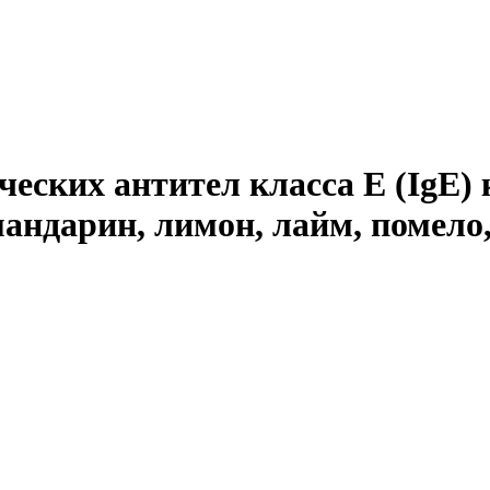
еских антител класса E (IgE) 
мандарин, лимон, лайм, помело