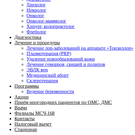
Трихолог
Невролог
Онколог
Онколог-маммолог
Хирург, колопроктолог
Флеболог
Диагностика
Лечение и процедуры
Лечение лор-заболеваний на аппарате «Тонзиллор»
Плазмотерапия (PRP)
Удаление новообразований кожи
Лечение геморроя, свищей и полипов
ЭВЛК вен
Медицинский аборт
Склеротерапия
Программы
Ведение беременности
Акции
Приём иногородних пациентов по ОМС, ДМС
Врачи
Филиалы МСЧ-168
Контакты
Налоговый вычет
Стационар