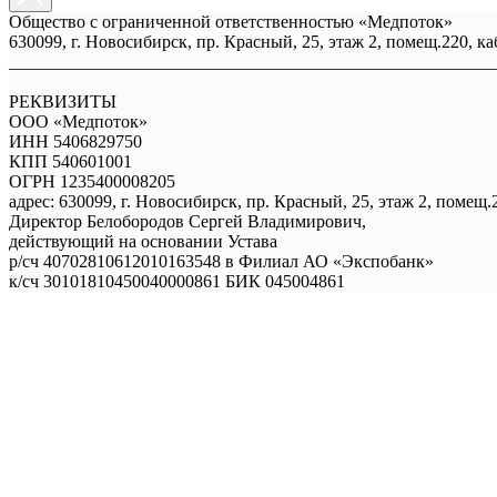
Общество с ограниченной ответственностью «Медпоток»
630099, г. Новосибирск, пр. Красный, 25, этаж 2, помещ.220, ка
_______________________________________________________
РЕКВИЗИТЫ
ООО «Медпоток»
ИНН 5406829750
КПП 540601001
ОГРН 1235400008205
адрес: 630099, г. Новосибирск, пр. Красный, 25, этаж 2, помещ.2
Директор Белобородов Сергей Владимирович,
действующий на основании Устава
р/сч 40702810612010163548 в Филиал АО «Экспобанк»
к/сч 30101810450040000861 БИК 045004861
Услуги
Правовая информация
Акции
Врачи
О нас
Онлайн - запись
Онлайн - запись