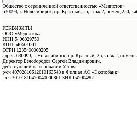
Общество с ограниченной ответственностью «Медпоток»
630099, г. Новосибирск, пр. Красный, 25, этаж 2, помещ.220, ка
_______________________________________________________
РЕКВИЗИТЫ
ООО «Медпоток»
ИНН 5406829750
КПП 540601001
ОГРН 1235400008205
адрес: 630099, г. Новосибирск, пр. Красный, 25, этаж 2, помещ.2
Директор Белобородов Сергей Владимирович,
действующий на основании Устава
р/сч 40702810612010163548 в Филиал АО «Экспобанк»
к/сч 30101810450040000861 БИК 045004861
Услуги
Правовая информация
Акции
Врачи
О нас
Онлайн - запись
Онлайн - запись