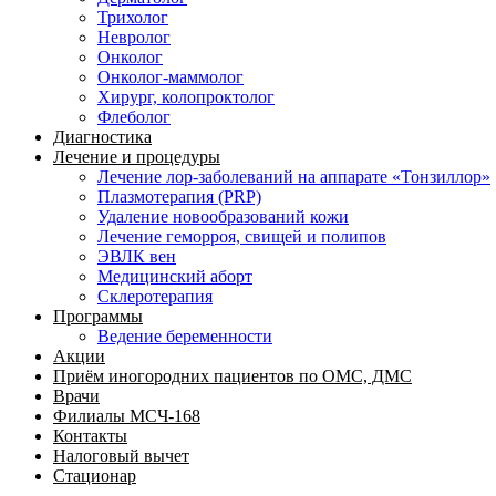
Трихолог
Невролог
Онколог
Онколог-маммолог
Хирург, колопроктолог
Флеболог
Диагностика
Лечение и процедуры
Лечение лор-заболеваний на аппарате «Тонзиллор»
Плазмотерапия (PRP)
Удаление новообразований кожи
Лечение геморроя, свищей и полипов
ЭВЛК вен
Медицинский аборт
Склеротерапия
Программы
Ведение беременности
Акции
Приём иногородних пациентов по ОМС, ДМС
Врачи
Филиалы МСЧ-168
Контакты
Налоговый вычет
Стационар