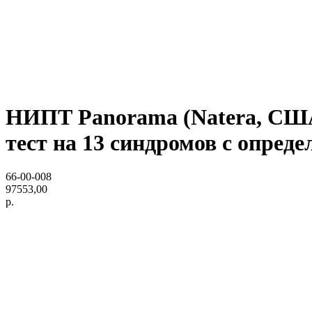
НИПТ Panorama (Natera, США
тест на 13 синдромов с опред
66-00-008
97553,00
р.