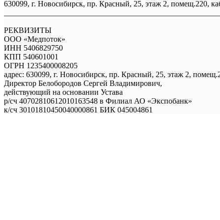
630099, г. Новосибирск, пр. Красный, 25, этаж 2, помещ.220, ка
_______________________________________________________
РЕКВИЗИТЫ
ООО «Медпоток»
ИНН 5406829750
КПП 540601001
ОГРН 1235400008205
адрес: 630099, г. Новосибирск, пр. Красный, 25, этаж 2, помещ.2
Директор Белобородов Сергей Владимирович,
действующий на основании Устава
р/сч 40702810612010163548 в Филиал АО «Экспобанк»
к/сч 30101810450040000861 БИК 045004861
Услуги
Онлайн - запись
Онлайн - запись
Телефон
Правовая информация
Акции