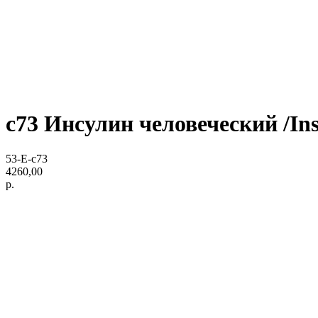
c73 Инсулин человеческий /In
53-E-c73
4260,00
р.