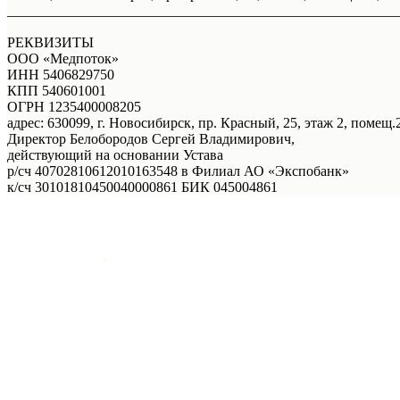
_______________________________________________________
РЕКВИЗИТЫ
ООО «Медпоток»
ИНН 5406829750
КПП 540601001
ОГРН 1235400008205
адрес: 630099, г. Новосибирск, пр. Красный, 25, этаж 2, помещ.2
Директор Белобородов Сергей Владимирович,
действующий на основании Устава
р/сч 40702810612010163548 в Филиал АО «Экспобанк»
к/сч 30101810450040000861 БИК 045004861
Услуги
Правовая информация
Акции
Врачи
О нас
Онлайн - запись
Онлайн - запись
+7 (383) 39-00-168
Телефон
Отзывы