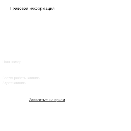
ИМЕЮТСЯ ПРОТИВОПОКАЗАНИЯ. НЕОБХОДИМА
Правовая информация
Акции
КОНСУЛЬТАЦИЯ СПЕЦИАЛИСТА
Врачи
О нас
+7 (383) 39-00-168
Отзывы
FAQ
Контакты
Наш номер
ежедневно с 8:00
до 20:00
Время работы клиники
Адрес клиники
улица Красный
проспект, 25
Записаться на прием
Изображения взяты с Freepik