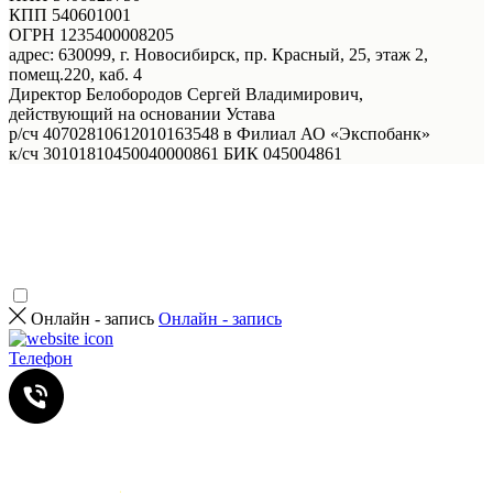
КПП 540601001
ОГРН 1235400008205
адрес: 630099, г. Новосибирск, пр. Красный, 25, этаж 2,
помещ.220, каб. 4
Директор Белобородов Сергей Владимирович,
действующий на основании Устава
р/сч 40702810612010163548 в Филиал АО «Экспобанк»
к/сч 30101810450040000861 БИК 045004861
Онлайн - запись
Онлайн - запись
Телефон
Услуги