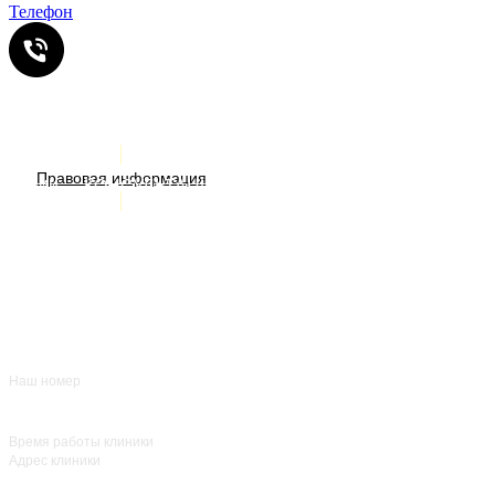
Телефон
Услуги
ИМЕЮТСЯ ПРОТИВОПОКАЗАНИЯ. НЕОБХОДИМА
Правовая информация
Акции
КОНСУЛЬТАЦИЯ СПЕЦИАЛИСТА
Врачи
О нас
+7 (383) 39-00-168
Отзывы
FAQ
Контакты
Наш номер
ежедневно с 8:00
до 20:00
Время работы клиники
Адрес клиники
улица Красный