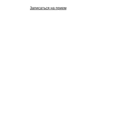
проспект, 25
Записаться на прием
Изображения взяты с Freepik