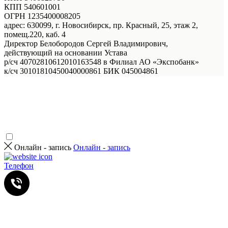
КПП 540601001
ОГРН 1235400008205
адрес: 630099, г. Новосибирск, пр. Красный, 25, этаж 2,
помещ.220, каб. 4
Директор Белобородов Сергей Владимирович,
действующий на основании Устава
р/сч 40702810612010163548 в Филиал АО «Экспобанк»
к/сч 30101810450040000861 БИК 045004861
Онлайн - запись
Онлайн - запись
Телефон
Услуги