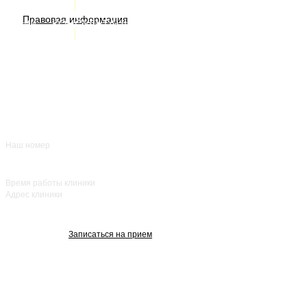
ИМЕЮТСЯ ПРОТИВОПОКАЗАНИЯ. НЕОБХОДИМА
Правовая информация
Акции
КОНСУЛЬТАЦИЯ СПЕЦИАЛИСТА
Врачи
О нас
+7 (383) 39-00-168
Отзывы
FAQ
Контакты
Наш номер
ежедневно с 8:00
до 20:00
Время работы клиники
Адрес клиники
улица Красный
проспект, 25
Записаться на прием
Изображения взяты с Freepik