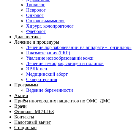
Трихолог
Невролог
Онколог
Онколог-маммолог
Хирург, колопроктолог
Флеболог
Диагностика
Лечение и процедуры
Лечение лор-заболеваний на аппарате «Тонзиллор»
Плазмотерапия (PRP)
Удаление новообразований кожи
Лечение геморроя, свищей и полипов
ЭВЛК вен
Медицинский аборт
Склеротерапия
Программы
Ведение беременности
Акции
Приём иногородних пациентов по ОМС, ДМС
Врачи
Филиалы МСЧ-168
Контакты
Налоговый вычет
Стационар