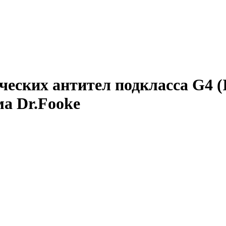
еских антител подкласса G4 (
ма Dr.Fooke