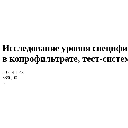
Исследование уровня специфич
в копрофильтрате, тест-систе
59-G4-f148
3390,00
р.