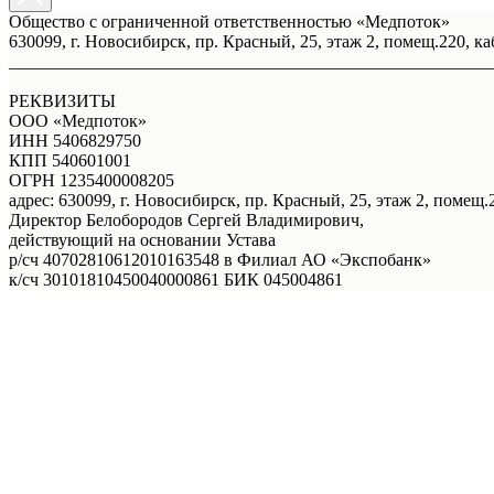
Общество с ограниченной ответственностью «Медпоток»
630099, г. Новосибирск, пр. Красный, 25, этаж 2, помещ.220, ка
_______________________________________________________
РЕКВИЗИТЫ
ООО «Медпоток»
ИНН 5406829750
КПП 540601001
ОГРН 1235400008205
адрес: 630099, г. Новосибирск, пр. Красный, 25, этаж 2, помещ.2
Директор Белобородов Сергей Владимирович,
действующий на основании Устава
р/сч 40702810612010163548 в Филиал АО «Экспобанк»
к/сч 30101810450040000861 БИК 045004861
Услуги
Правовая информация
Акции
Врачи
О нас
Онлайн - запись
Онлайн - запись