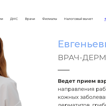
ии
ДМС
Врачи
Филиалы
Налоговый вычет
Васильев
Евгеньев
ВРАЧ-ДЕР
Ведет прием взр
направления раб
кожных заболеван
дерматитов, гри