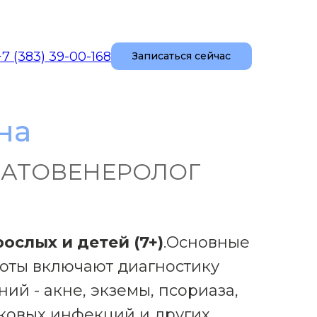
+7 (383) 39-00-168
Записаться сейчас
а Александра
на
МАТОВЕНЕРОЛОГ
ослых и детей (7+)
.Основные
оты включают диагностику
ий - акне, экземы, псориаза,
бковых инфекций и других